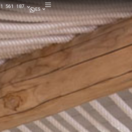
51 561 187
ES