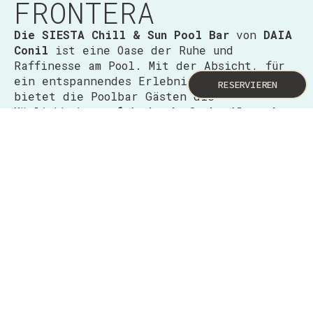
FRONTERA
Die SIESTA Chill & Sun Pool Bar
von
DAIA
Conil
ist eine Oase der Ruhe und
Raffinesse am Pool. Mit der Absicht, für
ein entspannendes Erlebnis zu sorgen,
RESERVIEREN
bietet die Poolbar Gästen die
Möglichkeit,
erfrischende Cocktails und
Getränke in einem modernen und eleganten
Ambiente
zu genießen. Die sorgfältig
dekorierte Einrichtung mit
komfortablen
Sonnenliegen und schattigen
Bereichen
schafft eine perfekte Atmosphäre
zum Entspannen in der Sonne.
MENÜ ANSEHEN