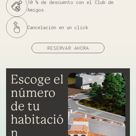
10 % de descuento con el Club de
Amigos.
Cancelación en un click.
RESERVAR AHORA
Escoge el
número
de tu
habitació
n