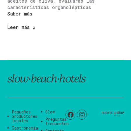
aceites de oliva, evaluarás las
características organolépticas
Saber más
Leer más »
slow·beach·hotels
Pequeños
Slow
productores
Preguntas
locales
frecuentes
Gastronomía
Contacto