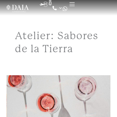
Ir
al
contenido
Atelier: Sabores
de la Tierra
Cata
de
Vinos
de
Andalucía