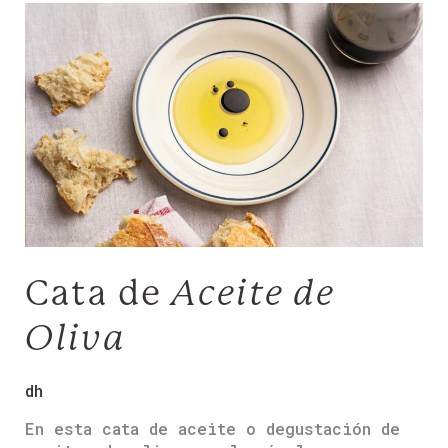
Cata
de
Aceite
de
Oliva
Cata de
Aceite de
Oliva
dh
En esta cata de aceite o degustación de